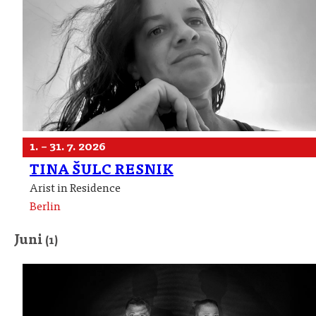
1. – 31. 7. 2026
TINA ŠULC RESNIK
Arist in Residence
Berlin
Juni
(1)