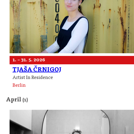
1. – 31. 5. 2026
TJAŠA ČRNIGOJ
Artist In Residence
Berlin
April
(1)