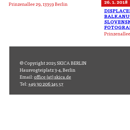
26. 1. 2018
Prinzenallee 29, 13359 Berlin
DISPLACE
BALKANU 
SLOVENS
FOTOGRAF
Prinzenallee
© Copyright 2025 SKICA BERLIN
Hausvogteiplatz 3-4, Berlin
Email:
office (at) skica.de
Tel:
+49 30 206 145 57