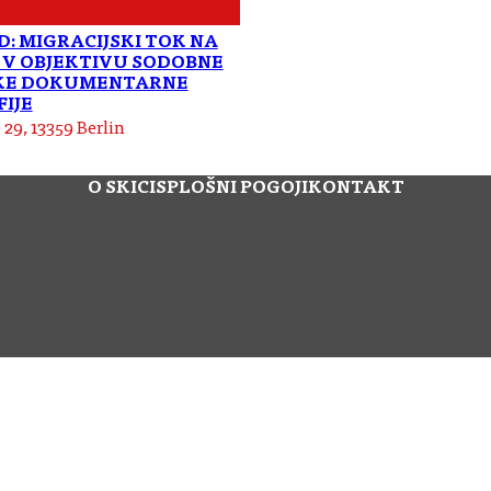
D: MIGRACIJSKI TOK NA
V OBJEKTIVU SODOBNE
KE DOKUMENTARNE
IJE
 29, 13359 Berlin
O SKICI
SPLOŠNI POGOJI
KONTAKT