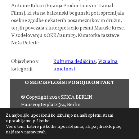
Antonie Kilian (Piranja Productions in Tramal
Films), ki sta na balkanski begunski poti spremljala
osebne zgodbe nekaterih posameznikov in družin,
ter jih povezala z interpretacijo pesmi Maruše Krese.
V sodelovanju z OKK/raum29. Kuratorka razstave:
Neža Peterle
Objavljeno v
Kulturna dediščina
, 
Vizualna
kategoriji
umetnost
O SKICI
SPLOŠNI POGOJI
KONTAKT
© Copyright 2025 SKICA BERLIN
Hausvogteiplatz 3-4, Berlin
Email:
office (at) skica.de
Za najboljšo uporabniško izkušnjo na naši spletni strani
Tel:
+49 30 206 145 57
uporabljamo piškotke.
Več o tem, katere piškotke uporabljamo, ali pa jih izklopite,
najdete v
nastavitvah
.
Sledite nam