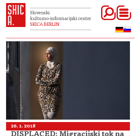
Slovenski
kulturno-informacijski center
SKICA BERLIN
26. 1. 2018
DISPLACED: Migracijski tok na