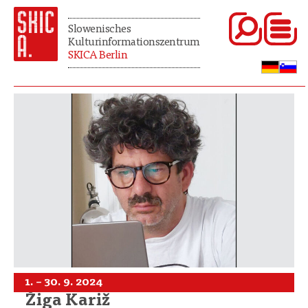
Slowenisches
Kulturinformationszentrum
SKICA Berlin
1. – 30. 9. 2024
Žiga Kariž