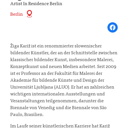
Artist In Residence Berlin
Berlin
Share on Fa
Žiga Kariž ist ein renommierter slowenischer
bildender Künstler, der an der Schnittstelle zwischen
klassischer bildender Kunst, insbesondere Malerei,
Konzeptkunst und neuen Medien arbeitet. Seit 2009
ist er Professor an der Fakultät für Malerei der
Akademie für bildende Künste und Design der
Universität Ljubljana (ALUO). Er hat an zahlreichen
wichtigen internationalen Ausstellungen und
Veranstaltungen teilgenommen, darunter die
Biennale von Venedig und die Biennale von São
Paulo, Brasilien.
Im Laufe seiner künstlerischen Karriere hat Kariž