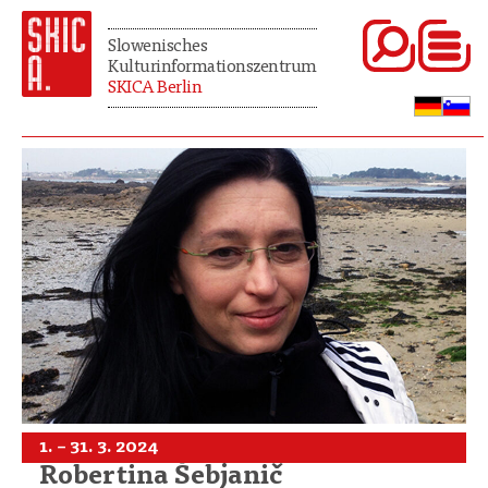
Slowenisches
Kulturinformationszentrum
SKICA Berlin
1. – 31. 3. 2024
Robertina Šebjanič