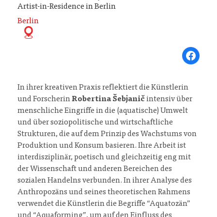
Artist-in-Residence in Berlin
Berlin
Share on Fa
In ihrer kreativen Praxis reflektiert die Künstlerin
und Forscherin
Robertina Šebjanič
intensiv über
menschliche Eingriffe in die (aquatische) Umwelt
und über soziopolitische und wirtschaftliche
Strukturen, die auf dem Prinzip des Wachstums von
Produktion und Konsum basieren. Ihre Arbeit ist
interdisziplinär, poetisch und gleichzeitig eng mit
der Wissenschaft und anderen Bereichen des
sozialen Handelns verbunden. In ihrer Analyse des
Anthropozäns und seines theoretischen Rahmens
verwendet die Künstlerin die Begriffe “Aquatozän”
und “Aquaforming”, um auf den Einfluss des