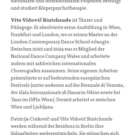
nationalen und internationalen Projekten beteiligt
und studiert Körperpsychotherapie.
Vito Vidovič Bintchende
ist Tänzer und
Pädagoge. Er absolvierte seine Ausbildung in Wien,
Frankfurt und London, wo er seinen Master an der
London Contemporary Dance School erlangte.
Zwischen 2022 und 2024 war er Mitglied der
National Dance Company Wales und arbeitete
zudem mit zahlreichen internationalen
Choreografen zusammen. Seine eigenen Arbeiten
präsentierte er auf bedeutenden europäischen
Festivals (unter anderem auf der Biennale di Venezia,
der
Gala Internazionale di Danza
in Udine sowie bei
Tanz im Off
in Wien). Derzeit arbeitet er zwischen
Wien und Ljubljana.
Patricija Crnkovič und Vito Vidovič Bintchende
werden während der Residenz in Berlin ihre
Soloarbeiten weiterentwickeln. Sie wünschen sich