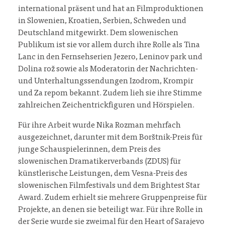
international präsent und hat an Filmproduktionen
in Slowenien, Kroatien, Serbien, Schweden und
Deutschland mitgewirkt. Dem slowenischen
Publikum ist sie vor allem durch ihre Rolle als Tina
Lanc in den Fernsehserien Jezero, Leninov park und
Dolina rož sowie als Moderatorin der Nachrichten-
und Unterhaltungssendungen Izodrom, Krompir
und Za repom bekannt. Zudem lieh sie ihre Stimme
zahlreichen Zeichentrickfiguren und Hörspielen.
Für ihre Arbeit wurde Nika Rozman mehrfach
ausgezeichnet, darunter mit dem Borštnik-Preis für
junge Schauspielerinnen, dem Preis des
slowenischen Dramatikerverbands (ZDUS) für
künstlerische Leistungen, dem Vesna-Preis des
slowenischen Filmfestivals und dem Brightest Star
Award. Zudem erhielt sie mehrere Gruppenpreise für
Projekte, an denen sie beteiligt war. Für ihre Rolle in
der Serie wurde sie zweimal für den Heart of Sarajevo