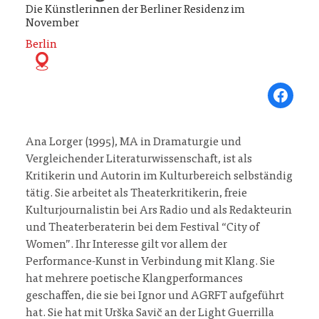
Die Künstlerinnen der Berliner Residenz im
November
Berlin
Share on Fa
Ana Lorger (1995), MA in Dramaturgie und
Vergleichender Literaturwissenschaft, ist als
Kritikerin und Autorin im Kulturbereich selbständig
tätig. Sie arbeitet als Theaterkritikerin, freie
Kulturjournalistin bei Ars Radio und als Redakteurin
und Theaterberaterin bei dem Festival “City of
Women”. Ihr Interesse gilt vor allem der
Performance-Kunst in Verbindung mit Klang. Sie
hat mehrere poetische Klangperformances
geschaffen, die sie bei Ignor und AGRFT aufgeführt
hat. Sie hat mit Urška Savič an der Light Guerrilla