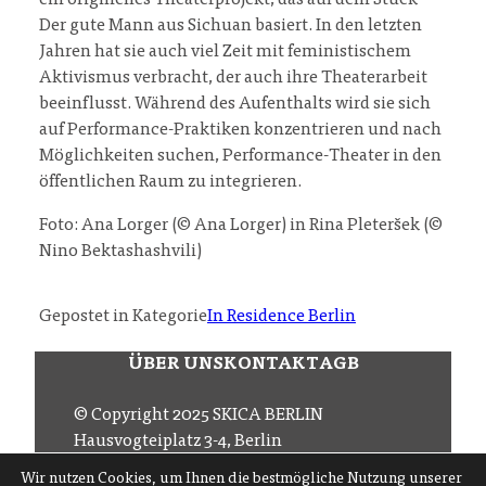
Der gute Mann aus Sichuan basiert. In den letzten
Jahren hat sie auch viel Zeit mit feministischem
Aktivismus verbracht, der auch ihre Theaterarbeit
beeinflusst. Während des Aufenthalts wird sie sich
auf Performance-Praktiken konzentrieren und nach
Möglichkeiten suchen, Performance-Theater in den
öffentlichen Raum zu integrieren.
Foto: Ana Lorger (© Ana Lorger) in Rina Pleteršek (©
Nino Bektashashvili)
Gepostet in Kategorie
In Residence Berlin
ÜBER UNS
KONTAKT
AGB
© Copyright 2025 SKICA BERLIN
Hausvogteiplatz 3-4, Berlin
Email
office (at) skica.de
Wir nutzen Cookies, um Ihnen die bestmögliche Nutzung unserer