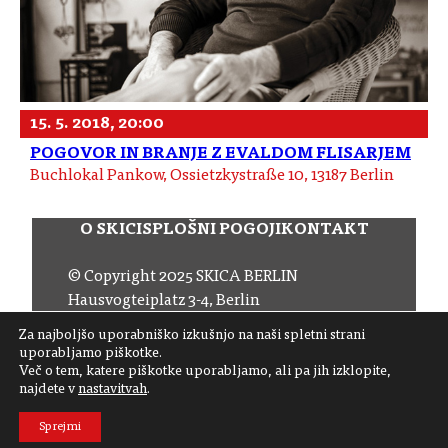
15. 5. 2018, 20:00
POGOVOR IN BRANJE Z EVALDOM FLISARJEM
Buchlokal Pankow, Ossietzkystraße 10, 13187 Berlin
O SKICI
SPLOŠNI POGOJI
KONTAKT
© Copyright 2025 SKICA BERLIN
Hausvogteiplatz 3-4, Berlin
Email:
office (at) skica.de
Za najboljšo uporabniško izkušnjo na naši spletni strani
Tel:
+49 30 206 145 57
uporabljamo piškotke.
Več o tem, katere piškotke uporabljamo, ali pa jih izklopite,
najdete v
nastavitvah
.
Sledite nam
Sprejmi
Naročite se na naš novičnik