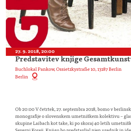
27. 9. 2018, 20:00
Predstavitev knjige Gesamtkunstw
Buchlokal Pankow, Ossietzkystraße 10, 13187 Berlin
Berlin
Ob 20:00 V četrtek, 27. septembra 2018, bomo v berlinsk
monografije o slovenskem umetniškem kolektivu – glasb
skupine Laibach kot take, ki po skoraj 40 letih umetniš
Severni Koreji. Knjigo bo predstavljal njen urednik in id