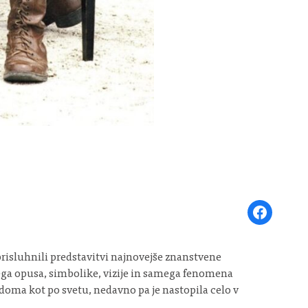
Share on Face
risluhnili predstavitvi najnovejše znanstvene
ega opusa, simbolike, vizije in samega fenomena
doma kot po svetu, nedavno pa je nastopila celo v