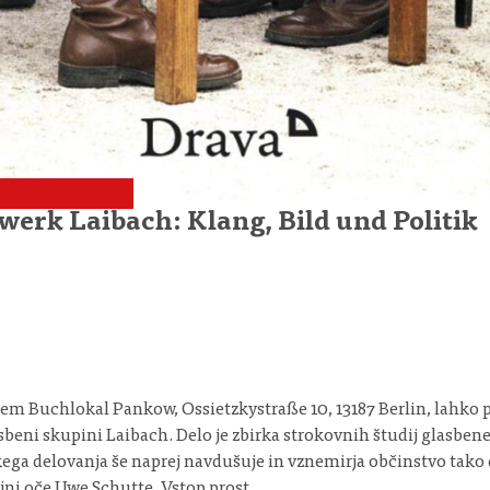
erk Laibach: Klang, Bild und Politik
em Buchlokal Pankow, Ossietzkystraße 10, 13187 Berlin, lahko p
eni skupini Laibach. Delo je zbirka strokovnih študij glasben
kega delovanja še naprej navdušuje in vznemirja občinstvo tako 
ejni oče Uwe Schutte. Vstop prost.