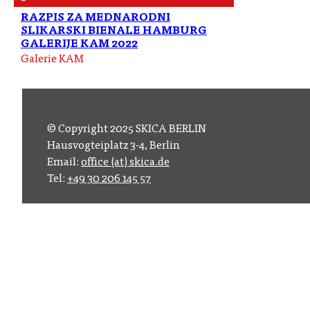
RAZPIS ZA MEDNARODNI
SLIKARSKI BIENALE HAMBURG
GALERIJE KAM 2022
Galerie KAM
© Copyright 2025 SKICA BERLIN
Hausvogteiplatz 3-4, Berlin
Email:
office (at) skica.de
Tel:
+49 30 206 145 57