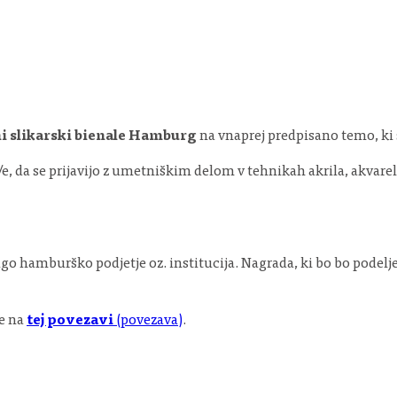
 slikarski bienale Hamburg
na vnaprej predpisano temo, ki s
 da se prijavijo z umetniškim delom v tehnikah akrila, akvarela
ugo hamburško podjetje oz. institucija. Nagrada, ki bo bo pod
te na
tej povezavi
(povezava)
.