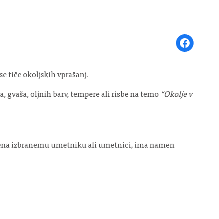
Share on Face
e tiče okoljskih vprašanj.
, gvaša, oljnih barv, tempere ali risbe na temo
“Okolje v
eljena izbranemu umetniku ali umetnici, ima namen