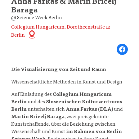
Anna Farkas & Marin Bricelj
Baraga
@ Science Week Berlin
Collegium Hungaricum, Dorotheenstraße 12
Berlin
Share on Fa
Die Visualisierung von Zeit und Raum
Wissenschaftliche Methoden in Kunst und Design
Auf Einladung des
Collegium Hungaricum
Berlin
und des
Slowenischen Kulturzentrums
Berlin
unterhalten sich
Anna Farkas (DLA)
und
Martin Bricelj Baraga
, zwei preisgekrönte
Kunstschaffende, über die Beziehung zwischen
Wissenschaft und Kunst
im Rahmen von Berlin