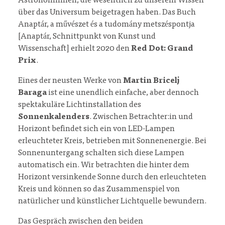
Astronominnen, die wesentlich zu unserem Wissen
über das Universum beigetragen haben. Das Buch
Anaptár, a művészet és a tudomány metszéspontja
[Anaptár, Schnittpunkt von Kunst und
Wissenschaft] erhielt 2020 den
Red Dot: Grand
Prix
.
Eines der neusten Werke von
Martin Bricelj
Baraga
ist eine unendlich einfache, aber dennoch
spektakuläre Lichtinstallation des
Sonnenkalenders
. Zwischen Betrachter:in und
Horizont befindet sich ein von LED-Lampen
erleuchteter Kreis, betrieben mit Sonnenenergie. Bei
Sonnenuntergang schalten sich diese Lampen
automatisch ein. Wir betrachten die hinter dem
Horizont versinkende Sonne durch den erleuchteten
Kreis und können so das Zusammenspiel von
natürlicher und künstlicher Lichtquelle bewundern.
Das Gespräch zwischen den beiden