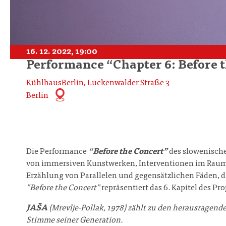
16. 12. 2022, 19:00
Performance “Chapter 6: Before t
KühlhausBerlin, Luckenwalder Straße 3
Berlin
Die Performance
“Before the Concert”
des slowenisch
von immersiven Kunstwerken, Interventionen im Raum und
Erzählung von Parallelen und gegensätzlichen Fäden, 
”Before the Concert”
repräsentiert das 6. Kapitel des Pro
JAŠA
(Mrevlje-Pollak, 1978) zählt zu den herausragend
Stimme seiner Generation.