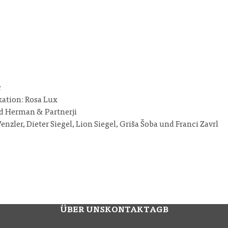
c
ation: Rosa Lux
d Herman & Partnerji
zler, Dieter Siegel, Lion Siegel, Griša Šoba und Franci Zavrl
ÜBER UNS
KONTAKT
AGB