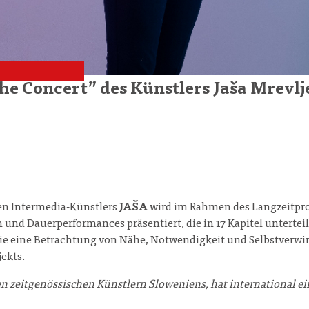
he Concert” des Künstlers Jaša Mrevl
en Intermedia-Künstlers
JAŠA
wird im Rahmen des Langzeitpr
 Dauerperformances präsentiert, die in 17 Kapitel unterteilt s
die eine Betrachtung von Nähe, Notwendigkeit und Selbstverwi
jekts.
en zeitgenössischen Künstlern Sloweniens, hat international e