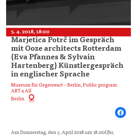
5. 4. 2018, 18:00
Marjetica Potrč im Gespräch
mit Ooze architects Rotterdam
(Eva Pfannes & Sylvain
Hartenberg) Künstlergespräch
in englischer Sprache
Museum für Gegenwart – Berlin, Public program
ART 4 All
Berlin
Share on Fa
Am Donnerstag, den 5. April 2018 um 18.00Uhr,