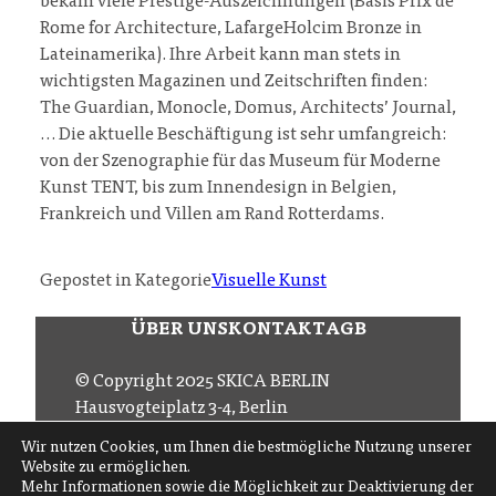
bekam viele Prestige-Auszeichnungen (Basis Prix de
Rome for Architecture, LafargeHolcim Bronze in
Lateinamerika). Ihre Arbeit kann man stets in
wichtigsten Magazinen und Zeitschriften finden:
The Guardian, Monocle, Domus, Architects’ Journal,
… Die aktuelle Beschäftigung ist sehr umfangreich:
von der Szenographie für das Museum für Moderne
Kunst TENT, bis zum Innendesign in Belgien,
Frankreich und Villen am Rand Rotterdams.
Gepostet in Kategorie
Visuelle Kunst
ÜBER UNS
KONTAKT
AGB
© Copyright 2025 SKICA BERLIN
Hausvogteiplatz 3-4, Berlin
Email
office (at) skica.de
Wir nutzen Cookies, um Ihnen die bestmögliche Nutzung unserer
Tel
+49 30 206 145 57
Website zu ermöglichen.
Mehr Informationen sowie die Möglichkeit zur Deaktivierung der