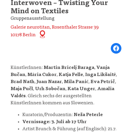
Interwoven – Twisting Your
Mind on Textiles
Gruppenausstellung
Galerie neurotitan, Rosenthaler Strasse 39
10178 Berlin
Share on Fa
KünstlerInnen:
Martin Bricelj Baraga
,
Vanja
Bučan
,
Mária Cukor
,
Katja Felle
,
Inga Likšaitė
,
Brad Nath
,
Juan Nazar
,
Mila Panić
,
Eva Petrič
,
Maja Pučl
,
Urh Sobočan
,
Kata Unger
,
Amalia
Valdés
. Gleich sechs der ausgestellten
KünstlerInnen kommen aus Slowenien.
Kuratorin/Produzentin:
Neža Peterle
Vernissage: 3. Juli ab 17 Uhr
Artist Brunch & Führung (auf Englisch): 21.7.