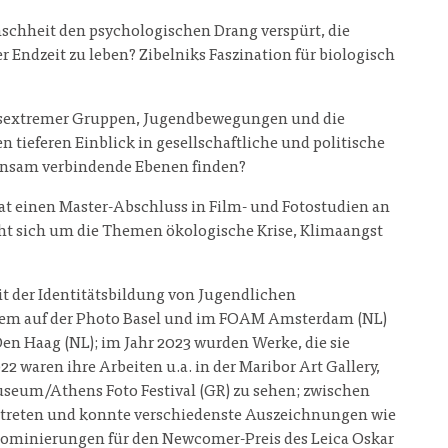
nschheit den psychologischen Drang verspürt, die
 Endzeit zu leben? Zibelniks Faszination für biologisch
chtsextremer Gruppen, Jugendbewegungen und die
 tieferen Einblick in gesellschaftliche und politische
einsam verbindende Ebenen finden?
e hat einen Master-Abschluss in Film- und Fotostudien an
reht sich um die Themen ökologische Krise, Klimaangst
t der Identitätsbildung von Jugendlichen
nderem auf der Photo Basel und im FOAM Amsterdam (NL)
Haag (NL); im Jahr 2023 wurden Werke, die sie
 waren ihre Arbeiten u.a. in der Maribor Art Gallery,
useum/Athens Foto Festival (GR) zu sehen; zwischen
vertreten und konnte verschiedenste Auszeichnungen wie
 Nominierungen für den Newcomer-Preis des Leica Oskar