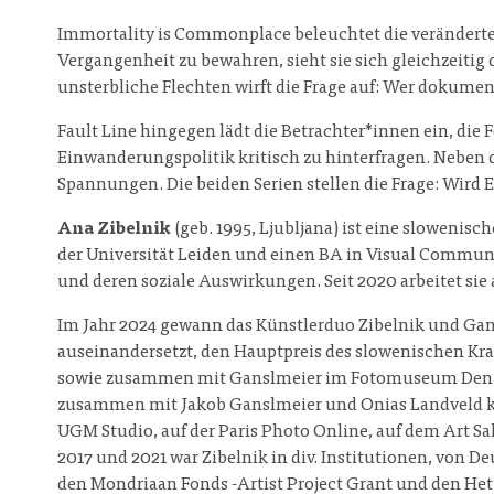
Immortality is Commonplace beleuchtet die veränderte 
Vergangenheit zu bewahren, sieht sie sich gleichzeitig
unsterbliche Flechten wirft die Frage auf: Wer dokument
Fault Line hingegen lädt die Betrachter*innen ein, d
Einwanderungspolitik kritisch zu hinterfragen. Neben d
Spannungen. Die beiden Serien stellen die Frage: Wird
Ana Zibelnik
(geb. 1995, Ljubljana) ist eine slowenisc
der Universität Leiden und einen BA in Visual Communi
und deren soziale Auswirkungen. Seit 2020 arbeitet sie
Im Jahr 2024 gewann das Künstlerduo Zibelnik und Gan
auseinandersetzt, den Hauptpreis des slowenischen Kra
sowie zusammen mit Ganslmeier im Fotomuseum Den Ha
zusammen mit Jakob Ganslmeier und Onias Landveld kreii
UGM Studio, auf der Paris Photo Online, auf dem Art S
2017 und 2021 war Zibelnik in div. Institutionen, von
den Mondriaan Fonds -Artist Project Grant und den Het