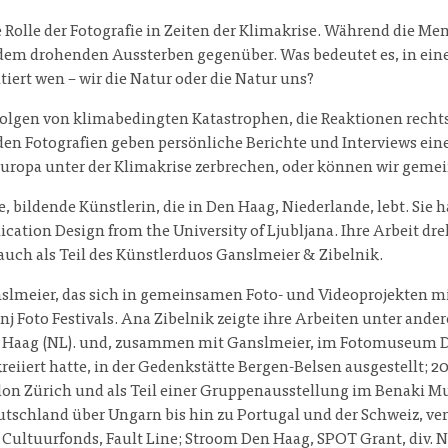
Rolle der Fotografie in Zeiten der Klimakrise. Während die Me
 dem drohenden Aussterben gegenüber. Was bedeutet es, in einer
iert wen – wir die Natur oder die Natur uns?
ie Folgen von klimabedingten Katastrophen, die Reaktionen re
en Fotografien geben persönliche Berichte und Interviews einen
 Europa unter der Klimakrise zerbrechen, oder können wir gem
he, bildende Künstlerin, die in Den Haag, Niederlande, lebt. Si
cation Design from the University of Ljubljana. Ihre Arbeit d
 auch als Teil des Künstlerduos Ganslmeier & Zibelnik.
slmeier, das sich in gemeinsamen Foto- und Videoprojekten mi
nj Foto Festivals. Ana Zibelnik zeigte ihre Arbeiten unter a
ag (NL). und, zusammen mit Ganslmeier, im Fotomuseum Den 
ert hatte, in der Gedenkstätte Bergen-Belsen ausgestellt; 2022
alon Zürich und als Teil einer Gruppenausstellung im Benaki M
 Deutschland über Ungarn bis hin zu Portugal und der Schweiz, 
 Cultuurfonds, Fault Line; Stroom Den Haag, SPOT Grant, div.