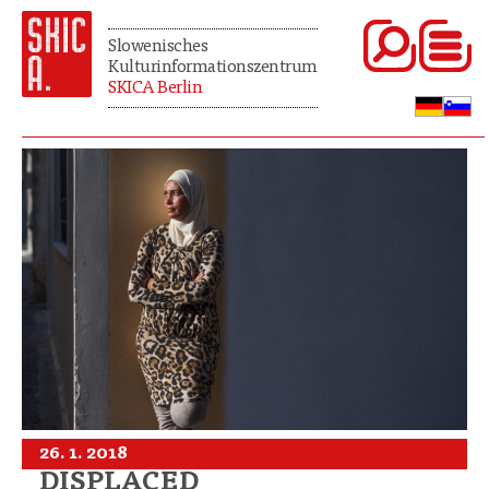
Slowenisches
Kulturinformationszentrum
SKICA Berlin
26. 1. 2018
DISPLACED