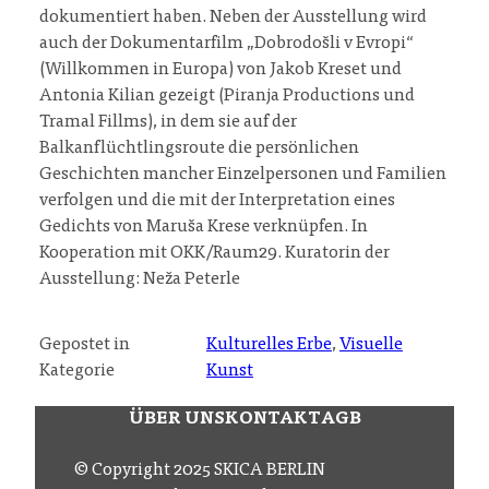
dokumentiert haben. Neben der Ausstellung wird
auch der Dokumentarfilm „Dobrodošli v Evropi“
(Willkommen in Europa) von Jakob Kreset und
Antonia Kilian gezeigt (Piranja Productions und
Tramal Fillms), in dem sie auf der
Balkanflüchtlingsroute die persönlichen
Geschichten mancher Einzelpersonen und Familien
verfolgen und die mit der Interpretation eines
Gedichts von Maruša Krese verknüpfen. In
Kooperation mit OKK/Raum29. Kuratorin der
Ausstellung: Neža Peterle
Gepostet in
Kulturelles Erbe
, 
Visuelle
Kategorie
Kunst
ÜBER UNS
KONTAKT
AGB
© Copyright 2025 SKICA BERLIN