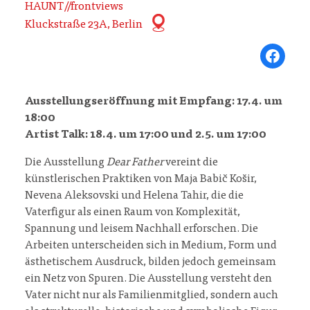
HAUNT//frontviews
Kluckstraße 23A, Berlin
Share on Fa
Ausstellungseröffnung mit Empfang: 17.4. um
18:00
Artist Talk: 18.4. um 17:00 und 2.5. um 17:00
Die Ausstellung
Dear Father
vereint die
künstlerischen Praktiken von Maja Babič Košir,
Nevena Aleksovski und Helena Tahir, die die
Vaterfigur als einen Raum von Komplexität,
Spannung und leisem Nachhall erforschen. Die
Arbeiten unterscheiden sich in Medium, Form und
ästhetischem Ausdruck, bilden jedoch gemeinsam
ein Netz von Spuren. Die Ausstellung versteht den
Vater nicht nur als Familienmitglied, sondern auch