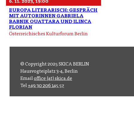
6. 11. 2023, 19:00
EUROPA LITERARISCH: GESPRÄCH
MIT AUTORINNEN GABRIELA
BABNIK OUATTARA UND ILINCA
FLORIAN
Österreichisches Kulturforum Berlin
© Copyright 2025 SKICA BERLIN
Hausvogteiplatz 3-4, Berlin
Email
office (at) skica.de
Tel
+49 30 206 145 57