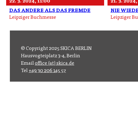
22. 3. 2024, 11:00
21. 3. 2024
DAS ANDERE ALS DAS FREMDE
NIE WIED
Leipziger Buchmesse
Leipziger B
© Copyright 2025 SKICA BERLIN
Hausvogteiplatz 3-4, Berlin
Email
office (at) skica.de
Tel
+49 30 206 145 57