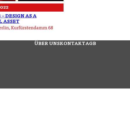
 2022
– DESIGN AS A
 ASSET
rlin, Kurfürstendamm 68
ÜBER UNS
KONTAKT
AGB