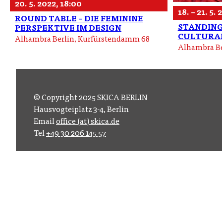
20. 5. 2022, 18:00
18. – 21. 5.
ROUND TABLE – DIE FEMININE
STANDING 
PERSPEKTIVE IM DESIGN
CULTURAL
Alhambra Berlin, Kurfürstendamm 68
Alhambra Be
© Copyright 2025 SKICA BERLIN
Hausvogteiplatz 3-4, Berlin
Email
office (at) skica.de
Tel
+49 30 206 145 57