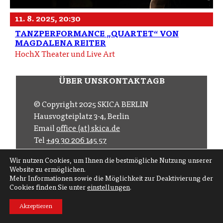
11. 8. 2025, 20:30
TANZPERFORMANCE „QUARTET“ VON
MAGDALENA REITER
HochX Theater und Live Art
ÜBER UNS
KONTAKT
AGB
© Copyright 2025 SKICA BERLIN
Hausvogteiplatz 3-4, Berlin
Email
office (at) skica.de
Tel
+49 30 206 145 57
Wir nutzen Cookies, um Ihnen die bestmögliche Nutzung unserer
Folgen Sie uns auf
Website zu ermöglichen.
Mehr Informationen sowie die Möglichkeit zur Deaktivierung der
Abonnieren Sie
Cookies finden Sie unter
einstellungen
.
Akzeptieren