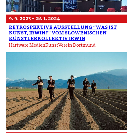
9. 9. 2023 – 28. 1. 2024
RETROSPEKTIVE AUSSTELLUNG “WAS IST
KUNST, IRWIN?” VOM SLOWENISCHEN
KÜNSTLERKOLLEKTIV IRWIN
Hartware MedienKunstVerein Dortmund