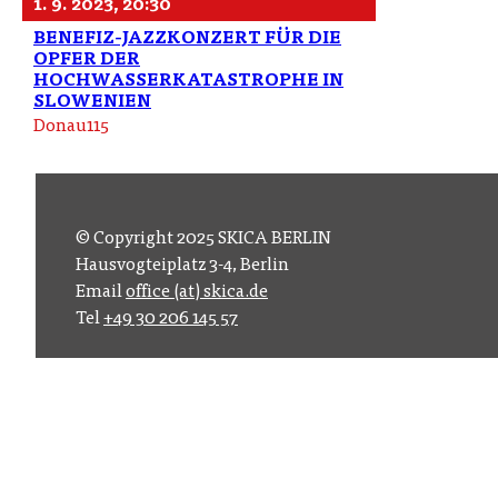
1. 9. 2023, 20:30
BENEFIZ-JAZZKONZERT FÜR DIE
OPFER DER
HOCHWASSERKATASTROPHE IN
SLOWENIEN
Donau115
© Copyright 2025 SKICA BERLIN
Hausvogteiplatz 3-4, Berlin
Email
office (at) skica.de
Tel
+49 30 206 145 57