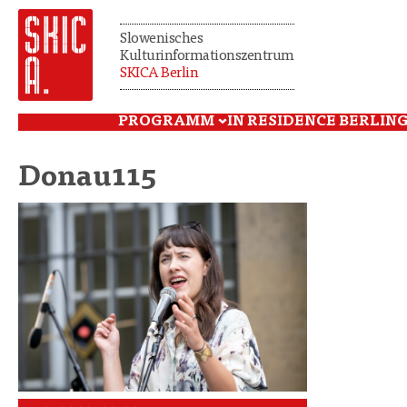
Slowenisches
Kulturinformationszentrum
SKICA Berlin
PROGRAMM
IN RESIDENCE BERLIN
G
Donau115