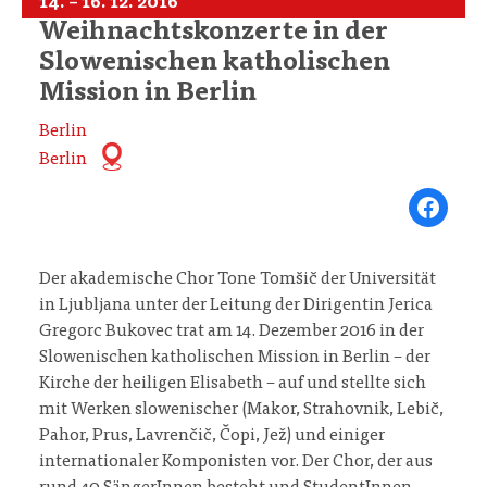
14. – 16. 12. 2016
Weihnachtskonzerte in der
Slowenischen katholischen
Mission in Berlin
Berlin
Berlin
Share on Fa
Der akademische Chor Tone Tomšič der Universität
in Ljubljana unter der Leitung der Dirigentin Jerica
Gregorc Bukovec trat am 14. Dezember 2016 in der
Slowenischen katholischen Mission in Berlin – der
Kirche der heiligen Elisabeth – auf und stellte sich
mit Werken slowenischer (Makor, Strahovnik, Lebič,
Pahor, Prus, Lavrenčič, Čopi, Jež) und einiger
internationaler Komponisten vor. Der Chor, der aus