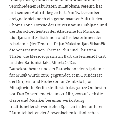
rund 40 SängerInnen besteht und StudentInnen
verschiedener Fakultäten in Ljubljana vereint, hat
mit seinem Auftritt begeistert. Am 15. Dezember
ereignete sich noch ein gemeinsamer Auftritt des
Chores Tone Tomšič der Universität in Ljubljana und
des Barockorchesters der Akademie für Musik in
Ljubljana mit SolistInnen und ProfessorInnen der
Akademie (der Tenorist Dejan Maksimiljan Vrbančič,
die Sopranistinnen Theresa Plut und Christina
Thaler, die Mezzosopranistin Barbara Jernejčič Fürst
und der Barionist Jaka Mihelač). Das
Barockorchester und der Barockchor der Akademie
für Musik wurde 2010 gegründet, sein Gründer ist
der Dirigent und Professor für Cembalo Egon
Mihajlović. In Berlin stellte sich das ganze Orchester
vor. Das Konzert endete um 21. Uhr, worauf sich die
Gäste und Musiker bei einer Verkostung
traditioneller slowenischer Speisen in den unteren
Räumlichkeiten der Slowenischen katholischen