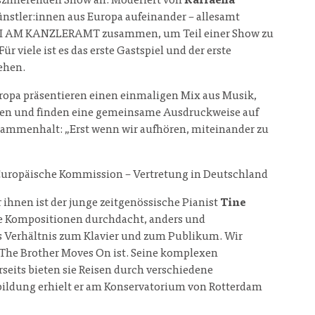
szinierenden Show an. Moderiert von
Raffaella
Künstler:innen aus Europa aufeinander – allesamt
m TIPI AM KANZLERAMT zusammen, um Teil einer Show zu
viele ist es das erste Gastspiel und der erste
ehen.
pa präsentieren einen einmaligen Mix aus Musik,
den und finden eine gemeinsame Ausdruckweise auf
usammenhalt: „Erst wenn wir aufhören, miteinander zu
/ Europäische Kommission – Vertretung in Deutschland
ihnen ist der junge zeitgenössische Pianist
Tine
ine Kompositionen durchdacht, anders und
ues Verhältnis zum Klavier und zum Publikum. Wir
s The Brother Moves On ist. Seine komplexen
eits bieten sie Reisen durch verschiedene
bildung erhielt er am Konservatorium von Rotterdam