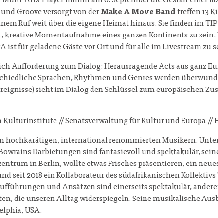
Multi-Arts-Player nimmt am 6. September die Gestalt einer fa
 und Groove versorgt von der
Make A Move Band
treffen 13 
 einem Ruf weit über die eigene Heimat hinaus. Sie finden i
 kreative Momentaufnahme eines ganzen Kontinents zu sein. Für 
t für geladene Gäste vor Ort und für alle im Livestream zu s
Aufforderung zum Dialog: Herausragende Acts aus ganz Euro
rschiedliche Sprachen, Rhythmen und Genres werden überwun
Ereignisse) sieht im Dialog den Schlüssel zum europäischen Z
 Kulturinstitute // Senatsverwaltung für Kultur und Europa /
an hochkarätigen, international renommierten Musikern. Unter 
 Bowrains Darbietungen sind fantasievoll und spektakulär, se
zentrum in Berlin, wollte etwas Frisches präsentieren, ein ne
 und seit 2018 ein Kollaborateur des südafrikanischen Kollektiv
fführungen und Ansätzen sind einerseits spektakulär, anderers
n, die unseren Alltag widerspiegeln. Seine musikalische Aus
elphia, USA.