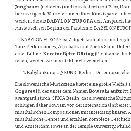
Suchdurchlauf durch einen europäischen Multimedia-/ 
Jungbauer
(radioeins) und musikalisch mit Bass, Horn
herausragende Vertreter:innen ihrer Kunstsparte, mit
werden, die als
BABYLON EUROPA
den Anspruch hat,
Austausch seit Beginn der Pandemie. BABYLON EUROPA is
BABYLON EUROPA ist Zeitgeistaufnahme und zugleich 
Tanz-Performances, Akrobatik und Poetry Slam. Unte
einer Bühne.
Kurator Björn Döring
(Fachhandel für 
reden, werden wir uns nicht mehr verstehen.“
BabylonEuropa // EUNIC Berlin – Die europäischen
Die slowenische Musikszene bietet eine große Vielfalt 
Grgurevič
, der unter dem Namen
Bowrain auftritt
.
avantgardistisch. SKICA Berlin, das slowenische Kultur
schlugen daher Bowrain vor, der international arbeitet
musikalischen Kompositionen mit interdisziplinären Au
musikalische Genres und erzählen komplexe Geschichte
und Amsterdam sowie an der Temple University, Philad