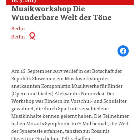
16. 9. 2017
Musikworkshop Die
Wunderbare Welt der Töne
Berlin
Berlin
Share on Fa
Am 16. September 2017 verlief in der Botschaft der
Republik Slowenien ein Musikworkshop der
anerkannten Komponistin Musikwerke für Kinder
(Opern und Lieder) Aleksandra Numovksi. Der
Workshop war Kindern im Vorschul- und Schulalter
gewidmet, die durch Spiel mit verschiedene
Musikinhalte kennen gelernt haben. Die Teilnehmer
haben Mozarts Symphonie in G-Mol bemalt, die Welt
der Synestesie erfahren, tanzten zur Rossinis
Ouvertüre Guglielmo Tell, schaffen