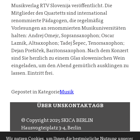
Musikverlag RTV Slovenija veröffentlicht. Die
Mitglieder des Quartetts sind international
renommierte Pädagogen, die regelmäßig
Vorlesungen an renommierten Musikuniversitäten
halten: Andrej Omejc, Sopransaxophon; Oscar
Laznik, Altsaxophon; Tadej Šepec, Tenorsaxophon;
Dejan Prešiček, Baritonsaxophon. Nach dem Konzert
sind Sie herzlich zu einem Glas slowenischen Wein
eingeladen, um den Abend gemütlich ausklingen zu
lassen. Eintritt frei.
Gepostet in Kategorie
Musik
ÜBER UNS
KONTAKT
AGB
© Copyright 2025 SKICA BERLIN
Hausvogteiplatz 3-4, Berlin
Email
office (at) skica.de
Wir nutzen Cookies, um Ihnen die bestmögliche Nutzung unserer