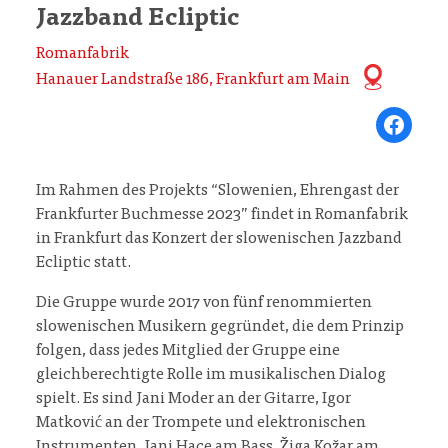
Jazzband Ecliptic
Romanfabrik
Hanauer Landstraße 186, Frankfurt am Main
Share on Fa
Im Rahmen des Projekts “Slowenien, Ehrengast der
Frankfurter Buchmesse 2023” findet in Romanfabrik
in Frankfurt das Konzert der slowenischen Jazzband
Ecliptic statt.
Die Gruppe wurde 2017 von fünf renommierten
slowenischen Musikern gegründet, die dem Prinzip
folgen, dass jedes Mitglied der Gruppe eine
gleichberechtigte Rolle im musikalischen Dialog
spielt. Es sind Jani Moder an der Gitarre, Igor
Matković an der Trompete und elektronischen
Instrumenten, Jani Hace am Bass, Žiga Kožar am