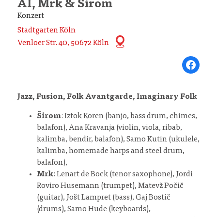
AI, Mrk & Širom
Konzert
Stadtgarten Köln
Venloer Str. 40, 50672 Köln
Share on Fa
Jazz, Fusion, Folk Avantgarde, Imaginary Folk
Širom
: Iztok Koren (banjo, bass drum, chimes,
balafon), Ana Kravanja (violin, viola, ribab,
kalimba, bendir, balafon), Samo Kutin (ukulele,
kalimba, homemade harps and steel drum,
balafon),
Mrk
: Lenart de Bock (tenor saxophone), Jordi
Roviro Husemann (trumpet), Matevž Počič
(guitar), Jošt Lampret (bass), Gaj Bostič
(drums), Samo Hude (keyboards),