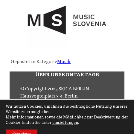
Gepostet in Kategorie
Musik
ÜBER UNS
KONTAKT
AGB
© Copyright 2025 SKICA BERLIN
Hausvogteiplatz 3-4, Berlin
Email
office (at) skica.de
Wir nutzen Cookies, um Ihnen die bestmögliche Nutzung unserer
Tel
+49 30 206 145 57
Website zu ermöglichen.
Mehr Informationen sowie die Möglichkeit zur Deaktivierung der
Cookies finden Sie unter
einstellungen
.
Folgen Sie uns auf