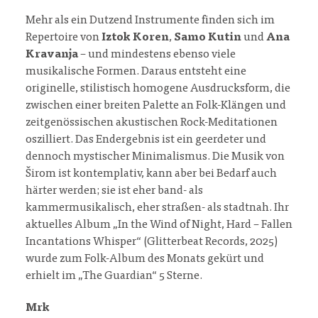
Mehr als ein Dutzend Instrumente finden sich im
Repertoire von
Iztok Koren
,
Samo Kutin
und
Ana
Kravanja
– und mindestens ebenso viele
musikalische Formen. Daraus entsteht eine
originelle, stilistisch homogene Ausdrucksform, die
zwischen einer breiten Palette an Folk-Klängen und
zeitgenössischen akustischen Rock-Meditationen
oszilliert. Das Endergebnis ist ein geerdeter und
dennoch mystischer Minimalismus. Die Musik von
Širom ist kontemplativ, kann aber bei Bedarf auch
härter werden; sie ist eher band- als
kammermusikalisch, eher straßen- als stadtnah. Ihr
aktuelles Album „In the Wind of Night, Hard – Fallen
Incantations Whisper“ (Glitterbeat Records, 2025)
wurde zum Folk-Album des Monats gekürt und
erhielt im „The Guardian“ 5 Sterne.
Mrk