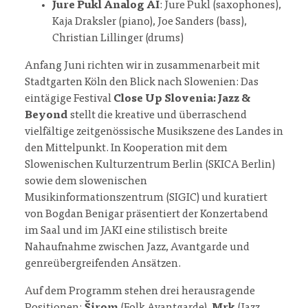
Jure Pukl Analog AI
: Jure Pukl (saxophones),
Kaja Draksler (piano), Joe Sanders (bass),
Christian Lillinger (drums)
Anfang Juni richten wir in zusammenarbeit mit
Stadtgarten Köln den Blick nach Slowenien: Das
eintägige Festival
Close Up Slovenia: Jazz &
Beyond
stellt die kreative und überraschend
vielfältige zeitgenössische Musikszene des Landes in
den Mittelpunkt. In Kooperation mit dem
Slowenischen Kulturzentrum Berlin (SKICA Berlin)
sowie dem slowenischen
Musikinformationszentrum (SIGIC) und kuratiert
von Bogdan Benigar präsentiert der Konzertabend
im Saal und im JAKI eine stilistisch breite
Nahaufnahme zwischen Jazz, Avantgarde und
genreübergreifenden Ansätzen.
Auf dem Programm stehen drei herausragende
Positionen:
Širom
(Folk Avantgarde),
Mrk
(Jazz