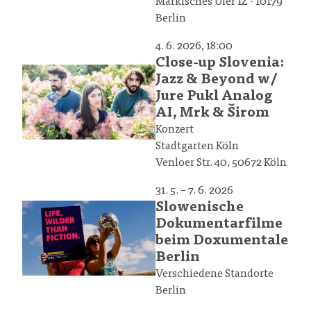
Märkisches Ufer 1Z · 10179
Berlin
4. 6. 2026, 18:00
Close-up Slovenia:
Jazz & Beyond w/
Jure Pukl Analog
AI, Mrk & Širom
Konzert
Stadtgarten Köln
Venloer Str. 40, 50672 Köln
31. 5. – 7. 6. 2026
Slowenische
Dokumentarfilme
beim Doxumentale
Berlin
Verschiedene Standorte
Berlin