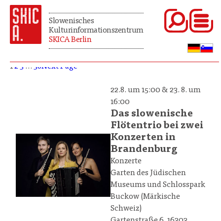
Slowenisches
Kulturinformationszentrum
SKICA Berlin
1
2
3
…
38
Next Page
22.8. um 15:00 & 23. 8. um
16:00
Das slowenische
Flötentrio bei zwei
Konzerten in
Brandenburg
Konzerte
Garten des Jüdischen
Museums und Schlosspark
Buckow (Märkische
Schweiz)
Gartenstraße 6, 16303