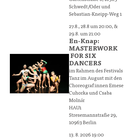
Schwedt/Oder und
Sebastian-Kneipp-Weg 1
27.8., 28.8 um 20:00, &
29.8. um 21:00
En-Knap:
MASTERWORK
FOR SIX
DANCERS
im Rahmen des Festivals
Tanz im August mit den
Choreograf:innen Emese
Cuhorka und Csaba
Molnár
HAU1
Stresemannstraße 29,
10963 Berlin
13. 8. 2026 19:00