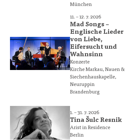
München
11. – 12. 7. 2026
Mad Songs –
Englische Lieder
von Liebe,
Eifersucht und
Wahnsinn
Konzerte
Kirche Markau, Nauen &
Siechenhauskapelle,
Neuruppin
Brandenburg
1. – 31. 7. 2026
Tina Šulc Resnik
Arist in Residence
Berlin