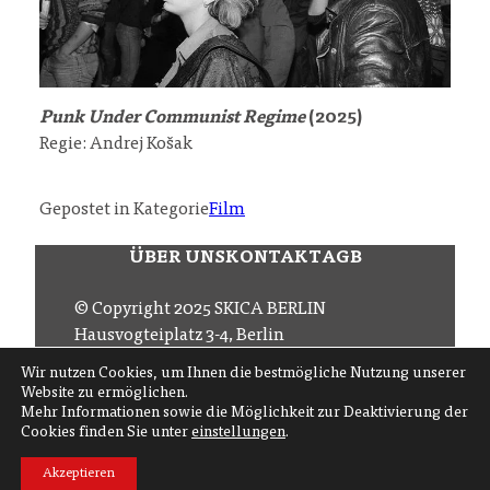
Punk Under Communist Regime
(2025)
Regie: Andrej Košak
Gepostet in Kategorie
Film
ÜBER UNS
KONTAKT
AGB
© Copyright 2025 SKICA BERLIN
Hausvogteiplatz 3-4, Berlin
Email
office (at) skica.de
Wir nutzen Cookies, um Ihnen die bestmögliche Nutzung unserer
Tel
+49 30 206 145 57
Website zu ermöglichen.
Mehr Informationen sowie die Möglichkeit zur Deaktivierung der
Cookies finden Sie unter
einstellungen
.
Folgen Sie uns auf
Akzeptieren
Abonnieren Sie