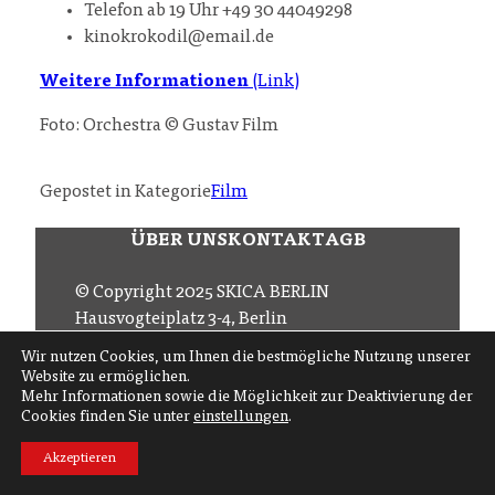
Telefon ab 19 Uhr +49 30 44049298
kinokrokodil@email.de
Weitere Informationen
(Link)
Foto: Orchestra © Gustav Film
Gepostet in Kategorie
Film
ÜBER UNS
KONTAKT
AGB
© Copyright 2025 SKICA BERLIN
Hausvogteiplatz 3-4, Berlin
Email
office (at) skica.de
Wir nutzen Cookies, um Ihnen die bestmögliche Nutzung unserer
Tel
+49 30 206 145 57
Website zu ermöglichen.
Mehr Informationen sowie die Möglichkeit zur Deaktivierung der
Cookies finden Sie unter
einstellungen
.
Folgen Sie uns auf
Akzeptieren
Abonnieren Sie