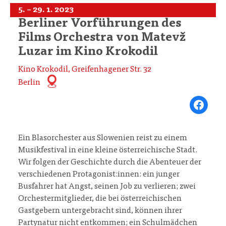
5. – 29. 1. 2023
Berliner Vorführungen des
Films Orchestra von Matevž
Luzar im Kino Krokodil
Kino Krokodil, Greifenhagener Str. 32
Berlin
Share on Fa
Ein Blasorchester aus Slowenien reist zu einem
Musikfestival in eine kleine österreichische Stadt.
Wir folgen der Geschichte durch die Abenteuer der
verschiedenen Protagonist:innen: ein junger
Busfahrer hat Angst, seinen Job zu verlieren; zwei
Orchestermitglieder, die bei österreichischen
Gastgebern untergebracht sind, können ihrer
Partynatur nicht entkommen; ein Schulmädchen