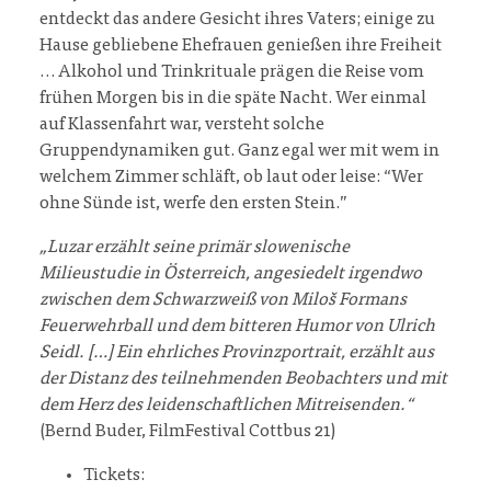
entdeckt das andere Gesicht ihres Vaters; einige zu
Hause gebliebene Ehefrauen genießen ihre Freiheit
… Alkohol und Trinkrituale prägen die Reise vom
frühen Morgen bis in die späte Nacht. Wer einmal
auf Klassenfahrt war, versteht solche
Gruppendynamiken gut. Ganz egal wer mit wem in
welchem Zimmer schläft, ob laut oder leise: “Wer
ohne Sünde ist, werfe den ersten Stein.”
„Luzar erzählt seine primär slowenische
Milieustudie in Österreich, angesiedelt irgendwo
zwischen dem Schwarzweiß von Miloš Formans
Feuerwehrball und dem bitteren Humor von Ulrich
Seidl. […] Ein ehrliches Provinzportrait, erzählt aus
der Distanz des teilnehmenden Beobachters und mit
dem Herz des leidenschaftlichen Mitreisenden.“
(Bernd Buder, FilmFestival Cottbus 21)
Tickets: