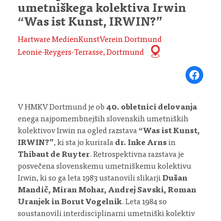
umetniškega kolektiva Irwin
“Was ist Kunst, IRWIN?”
Hartware MedienKunstVerein Dortmund
Leonie-Reygers-Terrasse, Dortmund
Share on Fa
V HMKV Dortmund je ob
40. obletnici delovanja
enega najpomembnejših slovenskih umetniških
kolektivov Irwin na ogled razstava
“Was ist Kunst,
IRWIN?”
, ki sta jo kurirala
dr. Inke Arns
in
Thibaut de Ruyter
. Retrospektivna razstava je
posvečena slovenskemu umetniškemu kolektivu
Irwin, ki so ga leta 1983 ustanovili slikarji
Dušan
Mandič, Miran Mohar, Andrej Savski, Roman
Uranjek in Borut Vogelnik
. Leta 1984 so
soustanovili interdisciplinarni umetniški kolektiv