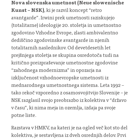
Nova slovenska umetnost (Neue slowenische
Kunst – NSK)
, ki je razvil koncept “retro
avantgarde”. Irwini prek umetnosti raziskujejo
(totalitarne) ideologije 20. stoletja in umetnostno
zgodovino Vzhodne Evrope, zlasti ambivalentno
dediščino zgodovinske avantgarde in njenih
totalitarnih naslednikov. Od devetdesetih let
prejšnjega stoletja se skupina osredotoča tudi na
kritično preizpraševanje umetnostne zgodovine
“zahodnega modernizma” in opozarja na
izključenost vzhodnoevropske umetnosti iz
mednarodnega umetnostnega sistema. Leta 1992 –
tako rekoč vzporedno z osamosvojitvijo Slovenije – je
NSK razglasil svojo preobrazbo iz kolektiva v “državo
v času”, ki nima meja in ozemlja, izdaja pa svoje
potne liste.
Razstava v HMKV, na kateri je na ogled več kot sto del
kolektiva, je sestavljena iz dveh osrednjih delov. Prvi