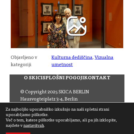
Objavljeno v
Kulturna dediščina
, 
Vizualna
kategoriji
umetnost
O SKICI
SPLOŠNI POGOJI
KONTAKT
© Copyright 2025 SKICA BERLIN
Hausvogteiplatz 3-4, Berlin
Email:
office (at) skica.de
Za najboljšo uporabniško izkušnjo na naši spletni strani
Tel:
+49 30 206 145 57
uporabljamo piškotke.
Več o tem, katere piškotke uporabljamo, ali pa jih izklopite,
najdete v
nastavitvah
.
Sledite nam