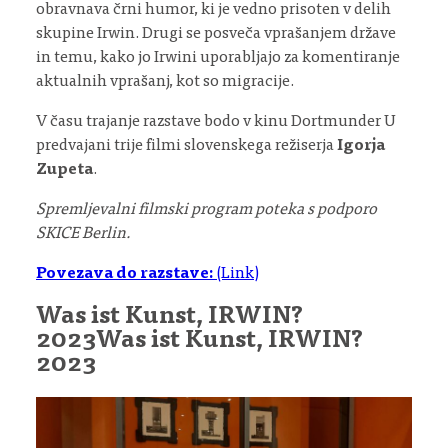
obravnava črni humor, ki je vedno prisoten v delih
skupine Irwin. Drugi se posveča vprašanjem države
in temu, kako jo Irwini uporabljajo za komentiranje
aktualnih vprašanj, kot so migracije.
V času trajanje razstave bodo v kinu Dortmunder U
predvajani trije filmi slovenskega režiserja
Igorja
Zupeta
.
Spremljevalni filmski program poteka s podporo
SKICE Berlin.
Povezava do razstave:
(Link)
Was ist Kunst, IRWIN?
2023
Was ist Kunst, IRWIN?
2023