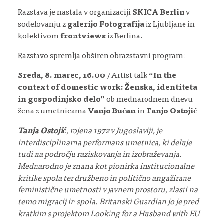
Razstava je nastala v organizaciji
SKICA Berlin
v
sodelovanju z
galerijo Fotografija
iz Ljubljane in
kolektivom
frontviews
iz Berlina.
Razstavo spremlja obširen obrazstavni program:
Sreda, 8. marec, 16.00
/ Artist talk
“In the
context of domestic work: Ženska, identiteta
in gospodinjsko delo”
ob mednarodnem dnevu
žena z umetnicama
Vanjo Bućan
in
Tanjo Ostojić
Tanja Ostojić
, rojena 1972 v Jugoslaviji, je
interdisciplinarna performans umetnica, ki deluje
tudi na področju raziskovanja in izobraževanja.
Mednarodno je znana kot pionirka institucionalne
kritike spola ter družbeno in politično angažirane
feministične umetnosti v javnem prostoru, zlasti na
temo migracij in spola. Britanski Guardian jo je pred
kratkim s projektom Looking for a Husband with EU