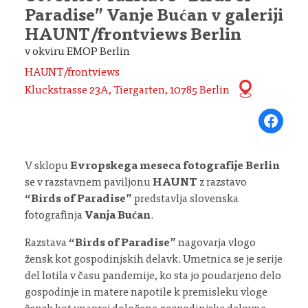
Paradise” Vanje Bućan v galeriji
HAUNT/frontviews Berlin
v okviru EMOP Berlin
HAUNT/frontviews
Kluckstrasse 23A, Tiergarten, 10785 Berlin
Share on Fa
V sklopu
Evropskega meseca fotografije Berlin
se v razstavnem paviljonu
HAUNT
z razstavo
“Birds of Paradise”
predstavlja slovenska
fotografinja
Vanja Bućan
.
Razstava
“Birds of Paradise”
nagovarja vlogo
žensk kot gospodinjskih delavk. Umetnica se je serije
del lotila v času pandemije, ko sta jo poudarjeno delo
gospodinje in matere napotile k premisleku vloge