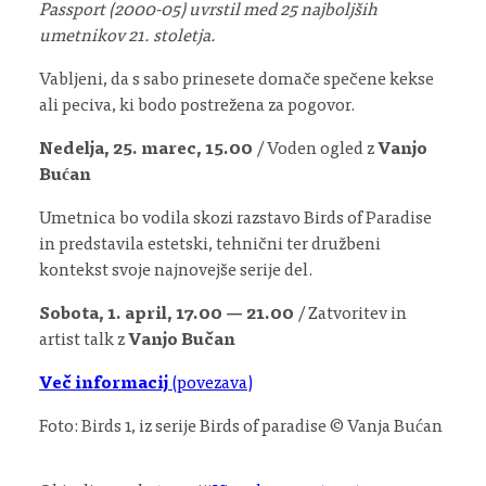
Passport (2000-05) uvrstil med 25 najboljših
umetnikov 21. stoletja.
Vabljeni, da s sabo prinesete domače spečene kekse
ali peciva, ki bodo postrežena za pogovor.
Nedelja, 25. marec, 15.00
/ Voden ogled z
Vanjo
Bućan
Umetnica bo vodila skozi razstavo Birds of Paradise
in predstavila estetski, tehnični ter družbeni
kontekst svoje najnovejše serije del.
Sobota, 1. april, 17.00 — 21.00
/ Zatvoritev in
artist talk z
Vanjo Bučan
Več informacij
(povezava)
Foto: Birds 1, iz serije Birds of paradise © Vanja Bućan