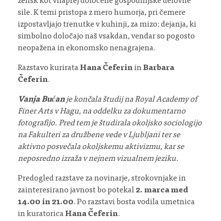
žensk kot vnaprej določene gospodinjske delovne
sile. K temi pristopa z mero humorja, pri čemere
izpostavljajo trenutke v kuhinji, za mizo; dejanja, ki
simbolno določajo naš vsakdan, vendar so pogosto
neopažena in ekonomsko nenagrajena.
Razstavo kurirata
Hana Čeferin
in
Barbara
Čeferin
.
Vanja Bućan
je končala študij na Royal Academy of
Finer Arts v Hagu, na oddelku za dokumentarno
fotografijo. Pred tem je študirala okoljsko sociologijo
na Fakulteri za družbene vede v Ljubljani ter se
aktivno posvečala okoljskemu aktivizmu, kar se
neposredno izraža v nejnem vizualnem jeziku.
Predogled razstave za novinarje, strokovnjake in
zainteresirano javnost bo potekal
2. marca med
14.00 in 21.00
. Po razstavi bosta vodila umetnica
in kuratorica
Hana Čeferin
.