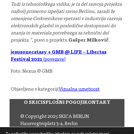
Tudi iz tehnološkega vidika, je ta del razvoja projekta
najbolj primerno izpeljati ravno Berlinu, zaradi že
omenjene Cerkvenikove vpetosti v industrijo razvoja
elektronskih glasbil in posledične dostopnosti do
znanja in materiala potrebnega za tehnični del
projekta.”
, pravi o projektu
Gašper Milkovič
.
jesusonecstasy + GMB @ LIFE – Libertas
Festival 2021
(povezava)
Foto: Nexus © GMB
Objavljeno v kategoriji
Vizualna umetnost
O SKICI
SPLOŠNI POGOJI
KONTAKT
© Copyright 2025 SKICA BERLIN
Hausvogteiplatz 3-4, Berlin
Email:
office (at) skica.de