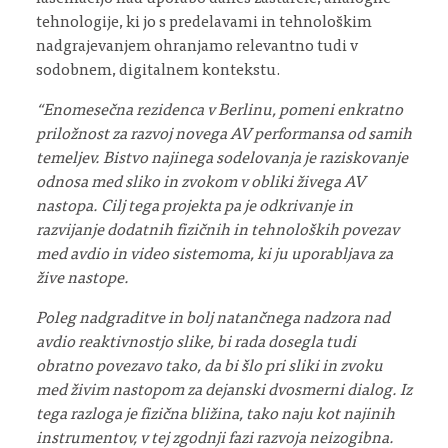
tehnologije, ki jo s predelavami in tehnološkim
nadgrajevanjem ohranjamo relevantno tudi v
sodobnem, digitalnem kontekstu.
“Enomesečna rezidenca v Berlinu, pomeni enkratno
priložnost za razvoj novega AV performansa od samih
temeljev. Bistvo najinega sodelovanja je raziskovanje
odnosa med sliko in zvokom v obliki živega AV
nastopa. Cilj tega projekta pa je odkrivanje in
razvijanje dodatnih fizičnih in tehnoloških povezav
med avdio in video sistemoma, ki ju uporabljava za
žive nastope.
Poleg nadgraditve in bolj natančnega nadzora nad
avdio reaktivnostjo slike, bi rada dosegla tudi
obratno povezavo tako, da bi šlo pri sliki in zvoku
med živim nastopom za dejanski dvosmerni dialog. Iz
tega razloga je fizična bližina, tako naju kot najinih
instrumentov, v tej zgodnji fazi razvoja neizogibna.