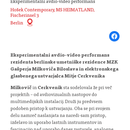
Eksperimentalni avdio-video performans
Hošek Contemporary, MS HEIMATLAND,
Fischerinsel 3
Berlin
Share on Fa
Eksperimentalni avdio-video performans
rezidenta berlinske umetniške rezidence MZK
Gašperja Milkoviča Biloslava in elektronskega
glasbenega ustvarjalca Mitje Cerkvenika
Milkovič
in
Cerkvenik
sta sodelovala že pri več
projektih – od avdiovizualnih nastopov do
multimedijskih instalacij. Druži ju predvsem
podoben pristop k ustvarjanju. Oba se pri svojem
delu namreč naslanjata na naredi-sam pristop,
izdelavo in uporabo lastnih instrumentov in
fascinacijo nad uporabo danes zastarele, analogne