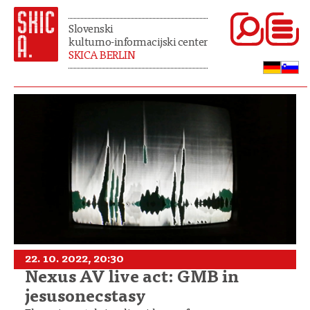
Slovenski
kulturno-informacijski center
SKICA BERLIN
22. 10. 2022, 20:30
Nexus AV live act: GMB in
jesusonecstasy