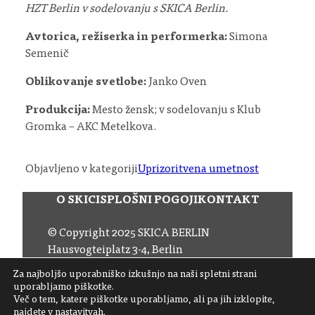
HZT Berlin v sodelovanju s SKICA Berlin.
Avtorica, režiserka in performerka:
Simona
Semenič
Oblikovanje svetlobe:
Janko Oven
Produkcija:
Mesto žensk; v sodelovanju s Klub
Gromka – AKC Metelkova.
Objavljeno v kategoriji
Uprizoritvena umetnost
O SKICI
SPLOŠNI POGOJI
KONTAKT
© Copyright 2025 SKICA BERLIN
Hausvogteiplatz 3-4, Berlin
Email:
office (at) skica.de
Za najboljšo uporabniško izkušnjo na naši spletni strani
Tel:
+49 30 206 145 57
uporabljamo piškotke.
Več o tem, katere piškotke uporabljamo, ali pa jih izklopite,
najdete v
nastavitvah
.