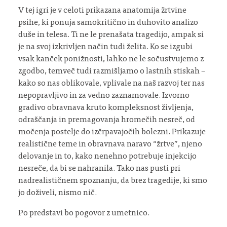
V tej igri je v celoti prikazana anatomija žrtvine
psihe, ki ponuja samokritično in duhovito analizo
duše in telesa. Ti ne le prenašata tragedijo, ampak si
je na svoj izkrivljen način tudi želita. Ko se izgubi
vsak kanček ponižnosti, lahko ne le sočustvujemo z
zgodbo, temveč tudi razmišljamo o lastnih stiskah –
kako so nas oblikovale, vplivale na naš razvoj ter nas
nepopravljivo in za vedno zaznamovale. Izvorno
gradivo obravnava kruto kompleksnost življenja,
odraščanja in premagovanja hromečih nesreč, od
močenja postelje do izčrpavajočih bolezni. Prikazuje
realistične teme in obravnava naravo “žrtve”, njeno
delovanje in to, kako nenehno potrebuje injekcijo
nesreče, da bi se nahranila. Tako nas pusti pri
nadrealističnem spoznanju, da brez tragedije, ki smo
jo doživeli, nismo nič.
Po predstavi bo pogovor z umetnico.