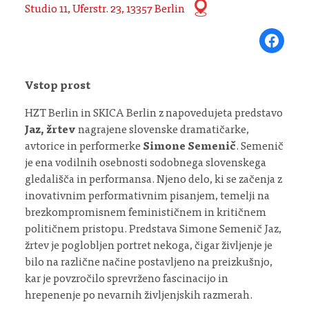
Studio 11, Uferstr. 23, 13357 Berlin
Share on Fa
Vstop prost
HZT Berlin in SKICA Berlin z napovedujeta predstavo
Jaz, žrtev
nagrajene slovenske dramatičarke,
avtorice in performerke
Simone Semenič
. Semenič
je ena vodilnih osebnosti sodobnega slovenskega
gledališča in performansa. Njeno delo, ki se začenja z
inovativnim performativnim pisanjem, temelji na
brezkompromisnem feminističnem in kritičnem
političnem pristopu. Predstava Simone Semenič Jaz,
žrtev je poglobljen portret nekoga, čigar življenje je
bilo na različne načine postavljeno na preizkušnjo,
kar je povzročilo sprevrženo fascinacijo in
hrepenenje po nevarnih življenjskih razmerah.