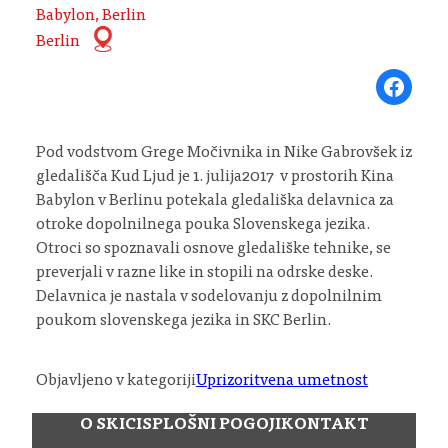
Babylon, Berlin
Berlin
Share on Fa
Pod vodstvom Grege Močivnika in Nike Gabrovšek iz
gledališča Kud Ljud je 1. julija2017 v prostorih Kina
Babylon v Berlinu potekala gledališka delavnica za
otroke dopolnilnega pouka Slovenskega jezika.
Otroci so spoznavali osnove gledališke tehnike, se
preverjali v razne like in stopili na odrske deske.
Delavnica je nastala v sodelovanju z dopolnilnim
poukom slovenskega jezika in SKC Berlin.
Objavljeno v kategoriji
Uprizoritvena umetnost
O SKICI
SPLOŠNI POGOJI
KONTAKT