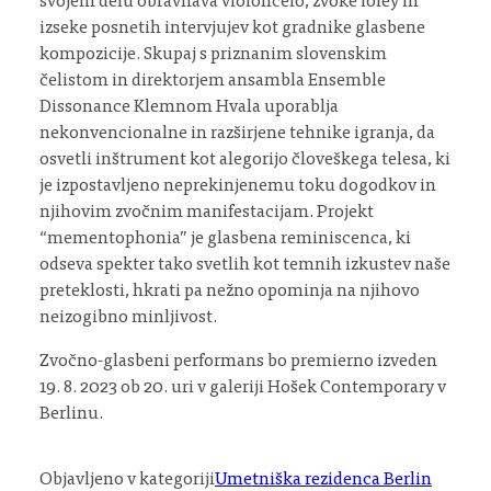
svojem delu obravnava violončelo, zvoke foley in
izseke posnetih intervjujev kot gradnike glasbene
kompozicije. Skupaj s priznanim slovenskim
čelistom in direktorjem ansambla Ensemble
Dissonance Klemnom Hvala uporablja
nekonvencionalne in razširjene tehnike igranja, da
osvetli inštrument kot alegorijo človeškega telesa, ki
je izpostavljeno neprekinjenemu toku dogodkov in
njihovim zvočnim manifestacijam. Projekt
“mementophonia” je glasbena reminiscenca, ki
odseva spekter tako svetlih kot temnih izkustev naše
preteklosti, hkrati pa nežno opominja na njihovo
neizogibno minljivost.
Zvočno-glasbeni performans bo premierno izveden
19. 8. 2023 ob 20. uri v galeriji Hošek Contemporary v
Berlinu.
Objavljeno v kategoriji
Umetniška rezidenca Berlin