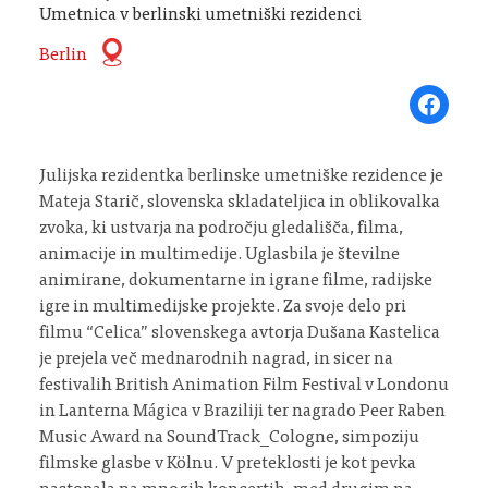
Umetnica v berlinski umetniški rezidenci
Berlin
Share on Fa
Julijska rezidentka berlinske umetniške rezidence je
Mateja Starič, slovenska skladateljica in oblikovalka
zvoka, ki ustvarja na področju gledališča, filma,
animacije in multimedije. Uglasbila je številne
animirane, dokumentarne in igrane filme, radijske
igre in multimedijske projekte. Za svoje delo pri
filmu “Celica” slovenskega avtorja Dušana Kastelica
je prejela več mednarodnih nagrad, in sicer na
festivalih British Animation Film Festival v Londonu
in Lanterna Mágica v Braziliji ter nagrado Peer Raben
Music Award na SoundTrack_Cologne, simpoziju
filmske glasbe v Kölnu. V preteklosti je kot pevka