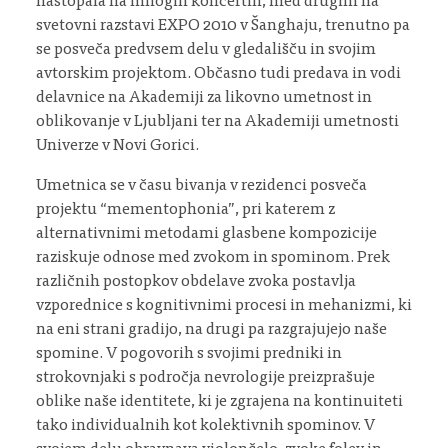
nastopala na mnogih koncertih, med drugim na
svetovni razstavi EXPO 2010 v Šanghaju, trenutno pa
se posveča predvsem delu v gledališču in svojim
avtorskim projektom. Občasno tudi predava in vodi
delavnice na Akademiji za likovno umetnost in
oblikovanje v Ljubljani ter na Akademiji umetnosti
Univerze v Novi Gorici.
Umetnica se v času bivanja v rezidenci posveča
projektu “mementophonia”, pri katerem z
alternativnimi metodami glasbene kompozicije
raziskuje odnose med zvokom in spominom. Prek
različnih postopkov obdelave zvoka postavlja
vzporednice s kognitivnimi procesi in mehanizmi, ki
na eni strani gradijo, na drugi pa razgrajujejo naše
spomine. V pogovorih s svojimi predniki in
strokovnjaki s področja nevrologije preizprašuje
oblike naše identitete, ki je zgrajena na kontinuiteti
tako individualnih kot kolektivnih spominov. V