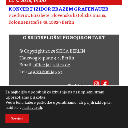
11. 5. 2018, 19:00
KONCERT IZIDOR ERAZEM GRAFENAUER
v cerkvi sv. Elizabete, Slovenska katoliška misija,
Kolonnenstraße 38, 10829 Berlin
O SKICI
SPLOŠNI POGOJI
KONTAKT
© Copyright 2025 SKICA BERLIN
Hausvogteiplatz 3-4, Berlin
Email:
office (at) skica.de
Tel:
+49 30 206 145 57
Sledite nam
Za najboljšo uporabniško izkušnjo na naši spletni strani
Naročite se na naš novičnik
uporabljamo piškotke.
Več o tem, katere piškotke uporabljamo, ali pa jih izklopite,
najdete v
nastavitvah
.
Sprejmi