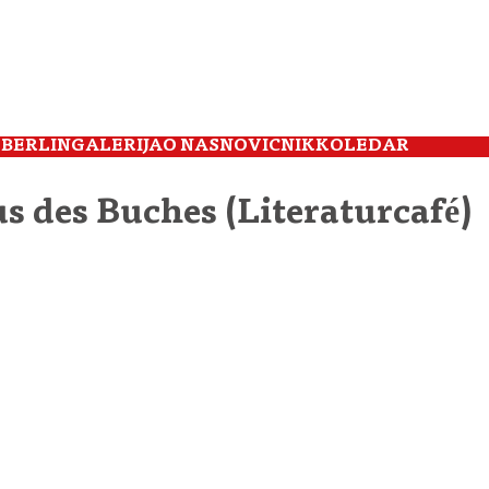
 BERLIN
GALERIJA
O NAS
NOVIČNIK
KOLEDAR
s des Buches (Literaturcafé)