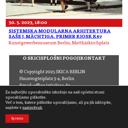
30. 5. 2023, 18:00
SISTEMSKA MODULARNA ARHITEKTURA
SAŠE J. MÄCHTIGA, PRIMER KIOSK K67
Kunstgewerbemuseum Berlin, Matthäikirchplatz
O SKICI
SPLOŠNI POGOJI
KONTAKT
© Copyright 2025 SKICA BERLIN
Hausvogteiplatz 3-4, Berlin
Email:
office (at) skica.de
Tel:
+49 30 206 145 57
Za najboljšo uporabniško izkušnjo na naši spletni strani
uporabljamo piškotke.
Več o tem, katere piškotke uporabljamo, ali pa jih izklopite,
Sledite nam
najdete v
nastavitvah
.
Naročite se na naš novičnik
Sprejmi