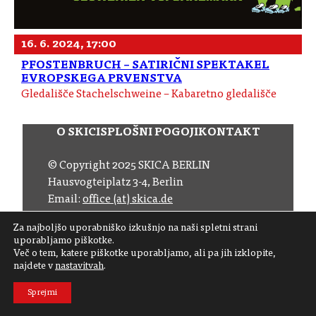
16. 6. 2024, 17:00
PFOSTENBRUCH – SATIRIČNI SPEKTAKEL
EVROPSKEGA PRVENSTVA
Gledališče Stachelschweine – Kabaretno gledališče
O SKICI
SPLOŠNI POGOJI
KONTAKT
© Copyright 2025 SKICA BERLIN
Hausvogteiplatz 3-4, Berlin
Email:
office (at) skica.de
Tel:
+49 30 206 145 57
Za najboljšo uporabniško izkušnjo na naši spletni strani
uporabljamo piškotke.
Sledite nam
Več o tem, katere piškotke uporabljamo, ali pa jih izklopite,
najdete v
nastavitvah
.
Naročite se na naš novičnik
Sprejmi