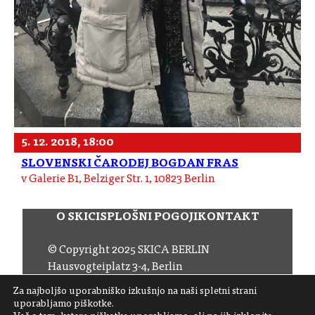
5. 12. 2018, 18:00
SLOVENSKI ČARODEJ BOGDAN FRAS
v Galerie B1, Belziger Str. 1, 10823 Berlin
O SKICI
SPLOŠNI POGOJI
KONTAKT
© Copyright 2025 SKICA BERLIN
Hausvogteiplatz 3-4, Berlin
Email:
office (at) skica.de
Za najboljšo uporabniško izkušnjo na naši spletni strani
Tel:
+49 30 206 145 57
uporabljamo piškotke.