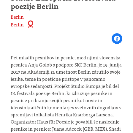
poezije Berlin
Berlin
Berlin
Share on Fa
Pet mladih pesnikov in pesnic, med njimi slovenska
pesnica Anja Golob s podporo SKC Berlin, je 19. junija
2017 na Akademiji za umetnost Berlin združilo svoje
jezike, teme in poetične pristope v panoramo
evropske sedanjosti. Projekt Studio Europa je bil del
18. festivala poezije Berlin, ki združuje pesnike in
pesnice pri branju svojih pesmi kot novic in
ideosinkratičnih komentarjev svetovnih dogodkov v
spremljavi tolkalista Henrika Knarborga Larsena.
Organizator Haus für Poesie je povablil še naslednje
pesnike in pesnice: Juana Adcock (GBR, MEX), Shadi