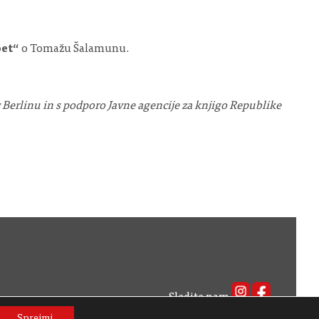
oet“
o Tomažu Šalamunu.
erlinu in s podporo Javne agencije za knjigo Republike
Sledite nam