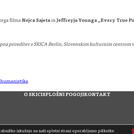
kega filma
Nejca Sajeta
in
Jeffreyja Younga
„Every True P
 prireditev s SKICA Berlin, Slovenskim kulturnim centrom v B
n humanistika
O SKICI
SPLOŠNI POGOJI
KONTAKT
abniško izkušnjo na naši spletni strani uporabljamo piškotke.