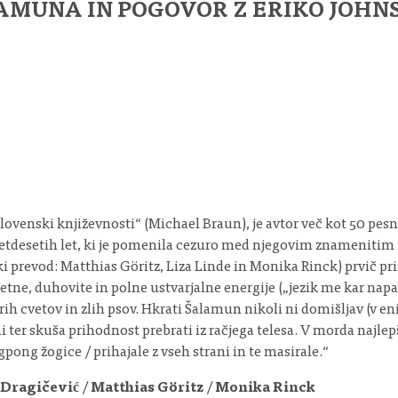
AMUNA IN POGOVOR Z ERIKO JOHNS
slovenski književnosti“ (Michael Braun), je avtor več kot 50 pesn
i devetdesetih let, ki je pomenila cezuro med njegovim znameni
evod: Matthias Göritz, Liza Linde in Monika Rinck) prvič prinaš
etne, duhovite in polne ustvarjalne energije („jezik me kar napa
 cvetov in zlih psov. Hkrati Šalamun nikoli ni domišljav (v eni 
i ter skuša prihodnost prebrati iz račjega telesa. V morda najle
gpong žogice / prihajale z vseh strani in te masirale.“
 Dragičević
/
Matthias Göritz
/
Monika Rinck