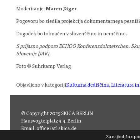
Moderiranje:
Maren Jäger
Pogovoru bo sledila projekcija dokumentarnega pesniš
Dogodek bo tolmačen v slovenščino in nemščino.
S prijazno podporo ECHOO Konferenzdolmetschen. Skupna
Slovenije (JAK).
Foto © Suhrkamp Verlag
Objavljeno v kategoriji
Kulturna dediščina
, 
Literatura i
© Copyright 2025 SKICA BERLIN
Hausvogteiplatz 3-4, Berlin
Email:
office (at) skica.de
Tel:
+49 30 206 145 57
Za najboljšo upor