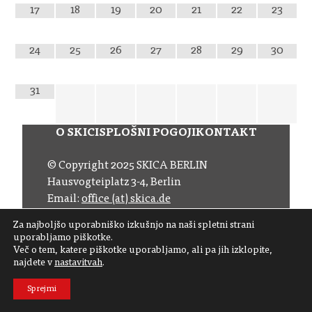
17
18
19
20
21
22
23
24
25
26
27
28
29
30
31
O SKICI
SPLOŠNI POGOJI
KONTAKT
© Copyright 2025 SKICA BERLIN
Hausvogteiplatz 3-4, Berlin
Email:
office (at) skica.de
Tel:
+49 30 206 145 57
Za najboljšo uporabniško izkušnjo na naši spletni strani
uporabljamo piškotke.
Sledite nam
Več o tem, katere piškotke uporabljamo, ali pa jih izklopite,
najdete v
nastavitvah
.
Naročite se na naš novičnik
Sprejmi