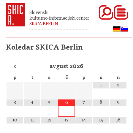
Slovenski
kulturno-informacijski center
SKICA BERLIN
Koledar SKICA Berlin
avgust
2026
p
t
s
č
p
s
n
1
2
3
4
5
7
8
9
6
10
11
12
13
14
15
16