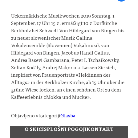
Uckermärkische Musikwochen 2019 Sonntag, 1.
September, 17 Uhr 15 €, ermäßigt 10 € Dorfkirche
Berkholz bei Schwedt Von Hildegard von Bingen bis
zu neuer slowenischer Musik Gallina
Vokalensemble (Slowenien) Vokalmusik von
Hildegard von Bingen, Jacobus Handl Gallus,
Andrea Basevi Gambarana, Peter I. Tschaikowsky,
Zoltan Kodály, Andrej Makor u.a. Lassen Sie sich,
inspiriert von Frauenporträts «Heldinnen des
Alltags» in der Berkholzer Kirche, ab 15 Uhr über die
grüne Wiese locken, an einen schönen Ort zu dem
Kaffeeerlebnis «Mokka und Mucke».
Objavljeno v kategoriji
Glasba
O SKICI
SPLOŠNI POGOJI
KONTAKT