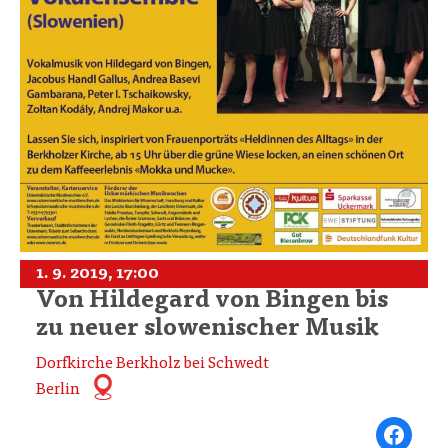
1. 9. 2019, 17:00
Von Hildegard von Bingen bis
zu neuer slowenischer Musik
Dorfkirche Berkholz bei Schwedt
Berlin
Share on Fa