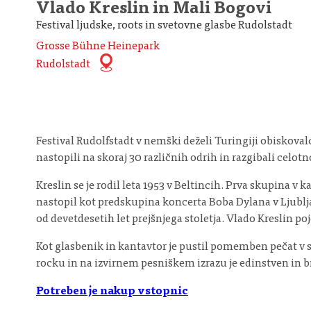
Vlado Kreslin in Mali Bogovi
Festival ljudske, roots in svetovne glasbe Rudolstadt
Grosse Bühne Heinepark
Rudolstadt
Festival Rudolfstadt v nemški deželi Turingiji obiskova
nastopili na skoraj 30 različnih odrih in razgibali celotn
Kreslin se je rodil leta 1953 v Beltincih. Prva skupina v k
nastopil kot predskupina koncerta Boba Dylana v Ljubljani
od devetdesetih let prejšnjega stoletja. Vlado Kreslin poj
Kot glasbenik in kantavtor je pustil pomemben pečat v 
rocku in na izvirnem pesniškem izrazu je edinstven in b
Potreben je nakup vstopnic