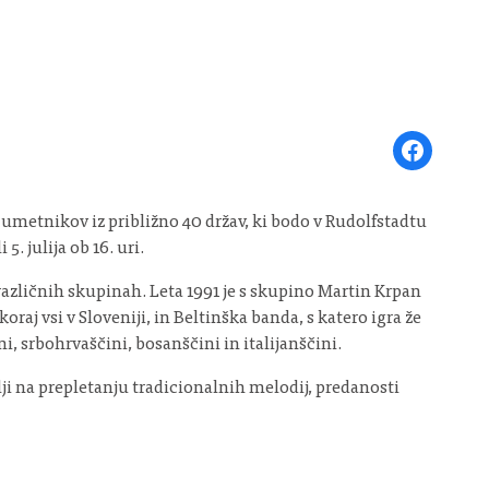
Share on Face
 umetnikov iz približno 40 držav, ki bodo v Rudolfstadtu
. julija ob 16. uri.
l v različnih skupinah. Leta 1991 je s skupino Martin Krpan
raj vsi v Sloveniji, in Beltinška banda, s katero igra že
ni, srbohrvaščini, bosanščini in italijanščini.
i na prepletanju tradicionalnih melodij, predanosti