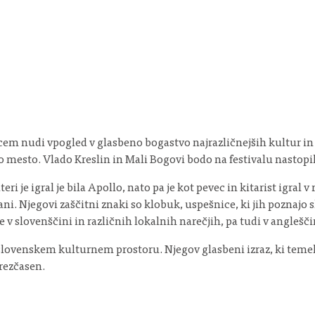
lcem nudi vpogled v glasbeno bogastvo najrazličnejših kultur in
o mesto. Vlado Kreslin in Mali Bogovi bodo na festivalu nastopili 5
ateri je igral je bila Apollo, nato pa je kot pevec in kitarist igra
. Njegovi zaščitni znaki so klobuk, uspešnice, ki jih poznajo sko
e v slovenščini in različnih lokalnih narečjih, pa tudi v anglešči
slovenskem kulturnem prostoru. Njegov glasbeni izraz, ki temelj
rezčasen.